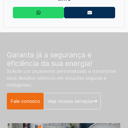
Garanta já a segurança e
eficiência da sua energia!
Solicite um orçamento personalizado e transforme
seus desafios elétricos em soluções seguras e
inteligentes.
Fale conosco
Veja nossos serviços