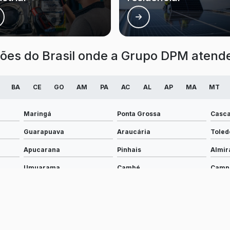
iões do Brasil onde a Grupo DPM atende 
BA
CE
GO
AM
PA
AC
AL
AP
MA
MT
Maringá
Ponta Grossa
Casca
Guarapuava
Araucária
Toled
Apucarana
Pinhais
Almir
Umuarama
Cambé
Camp
Cianorte
Telêmaco Borba
Castr
Marechal Cândido Rondon
Ibiporã
Prude
Santo Antônio da Platina
Paiçandu
Corné