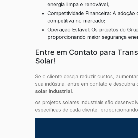
energia limpa e renovável;
Competitividade Financeira: A adoção da energia solar pode tornar sua indústria mais
competitiva no mercado;
Operação Estável: Os projetos do Grupo DPM permitem uma operação estável e eficiente,
proporcionando maior segurança ener
Entre em Contato para Trans
Solar!
Se o cliente deseja reduzir custos, aumentar
sua indústria, entre em contato e descub
solar industrial
.
os projetos solares industriais são desenvo
específicas de cada cliente, proporcionando 