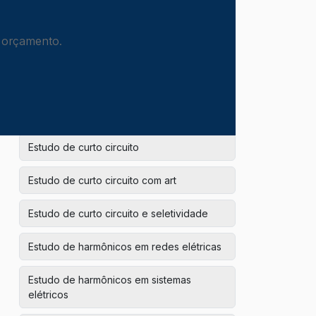
Empresas de instalações hidráulicas
prediais
m orçamento.
Engenharia elétrica para obras
corporativas
Engenharia para data centers
Estudo de curto circuito
Estudo de curto circuito com art
Estudo de curto circuito e seletividade
Estudo de harmônicos em redes elétricas
Estudo de harmônicos em sistemas
elétricos