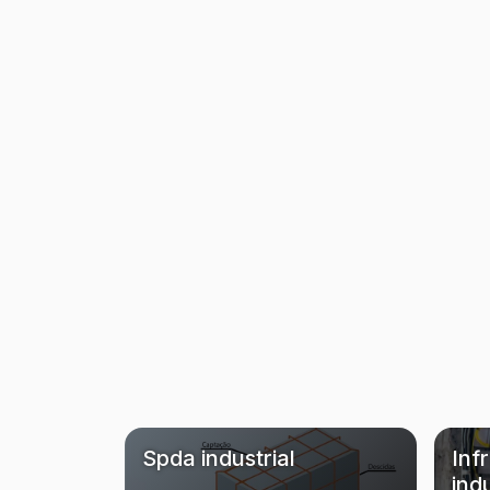
Spda industrial
Inf
indu