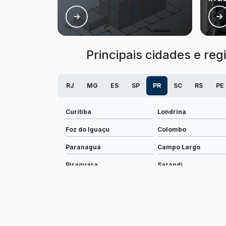
Principais cidades e reg
RJ
MG
ES
SP
PR
SC
RS
PE
Curitiba
Londrina
Foz do Iguaçu
Colombo
Paranaguá
Campo Largo
Piraquara
Sarandi
Paranavaí
Pato Branco
Irati
União da Vitória
Campina Grande do Sul
Medianeira