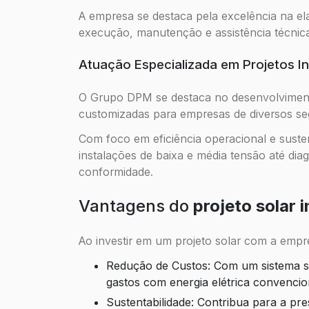
A empresa se destaca pela excelência na e
execução, manutenção e assistência técnica 
Atuação Especializada em Projetos In
O Grupo DPM se destaca no desenvolvimento
customizadas para empresas de diversos s
Com foco em eficiência operacional e suste
instalações de baixa e média tensão até dia
conformidade.
Vantagens do
projeto solar i
Ao investir em um projeto solar com a empr
Redução de Custos: Com um sistema solar industrial, é possível reduzir significativamente os
gastos com energia elétrica convencio
Sustentabilidade: Contribua para a preservação do meio ambiente ao utilizar uma fonte de