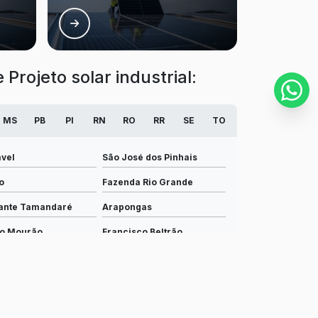
Instalação elétrica de baixa tensão
Instalação elétrica para grandes
empresas
Projeto solar industrial:
Instalação hidráulica
MS
PB
PI
RN
RO
RR
SE
TO
Instalação hidráulica industrial completa
vel
São José dos Pinhais
Instalações de baixa tensão
o
Fazenda Rio Grande
Instalações de média tensão
ante Tamandaré
Arapongas
o Mourão
Francisco Beltrão
Instalações elétricas
o
Rolândia
Instalações elétricas de média tensão
ntópolis
Palmas
Instalações elétricas em baixa e média
lio Procópio
Lapa
tensão