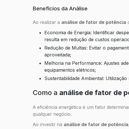
Benefícios da Análise
Ao realizar a
análise de fator de potência
c
Economia de Energia: Identificar desperdícios e corrigir problemas de fator de potência
resulta em redução de custos operacio
Redução de Multas: Evitar o pagamento de valores excessivos por energia reativa mal
aproveitada;
Melhoria na Performance: Ajustes adequados permitem o funcionamento eficiente dos
equipamentos elétricos;
Sustentabilidade Ambiental: Utilizaçã
Como a
análise de fator de 
A eficiência energética é um fator determina
qualquer negócio.
Ao investir na
análise de fator de potência