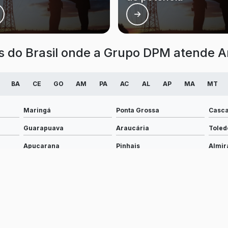
es do Brasil onde a Grupo DPM atende An
BA
CE
GO
AM
PA
AC
AL
AP
MA
MT
Maringá
Ponta Grossa
Casca
Guarapuava
Araucária
Toled
Apucarana
Pinhais
Almir
Umuarama
Cambé
Camp
Cianorte
Telêmaco Borba
Castr
Marechal Cândido Rondon
Ibiporã
Prude
Santo Antônio da Platina
Paiçandu
Corné