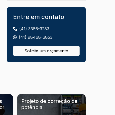
Inspeção termográfica para prevenção
de falhas
Entre em contato
Instaladora elétrica e hidráulica
(41) 3366-3283
(41) 98468-6853
Instaladoras hidráulicas e elétricas
Instalação de banco de capacitor
Solicite um orçamento
Instalação de nobreak industrial
Instalação de sistemas elétricos
Instalação de spda
Instalação de ups para data center
s
Projeto de correção de
or
potência
Instalação e adequação spda