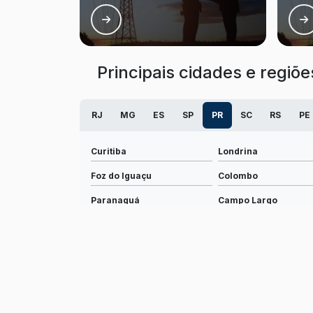
Principais cidades e regiõ
RJ
MG
ES
SP
PR
SC
RS
PE
Curitiba
Londrina
Foz do Iguaçu
Colombo
Paranaguá
Campo Largo
Piraquara
Sarandi
Paranavaí
Pato Branco
Irati
União da Vitória
Campina Grande do Sul
Medianeira