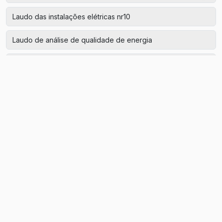
Laudo das instalações elétricas nr10
Laudo de análise de qualidade de energia
Laudo de aterramento
Laudo de aterramento de máquinas
Laudo de aterramento elétrico
Laudo de aterramento preço
Laudo de energia elétrica
Laudo de instalações elétricas nr10
Laudo de nr10