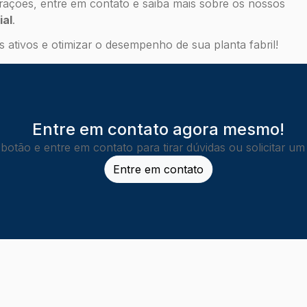
rações, entre em contato e saiba mais sobre os nossos
ial
.
ativos e otimizar o desempenho de sua planta fabril!
Entre em contato agora mesmo!
 botão e entre em contato para tirar dúvidas ou solicitar u
Entre em contato