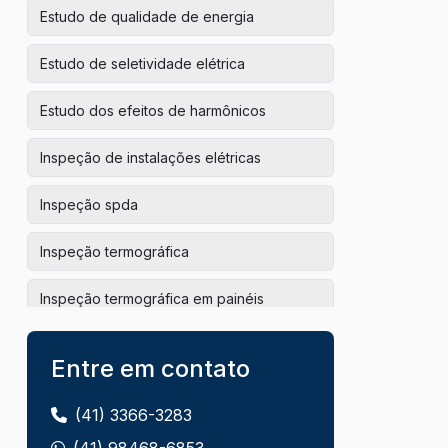
Estudo de qualidade de energia
Estudo de seletividade elétrica
Estudo dos efeitos de harmônicos
Inspeção de instalações elétricas
Inspeção spda
Inspeção termográfica
Inspeção termográfica em painéis
elétricos
Entre em contato
Inspeção termográfica em sistemas
elétricos
(41) 3366-3283
Inspeção termográfica industrial
(41) 98468-6853