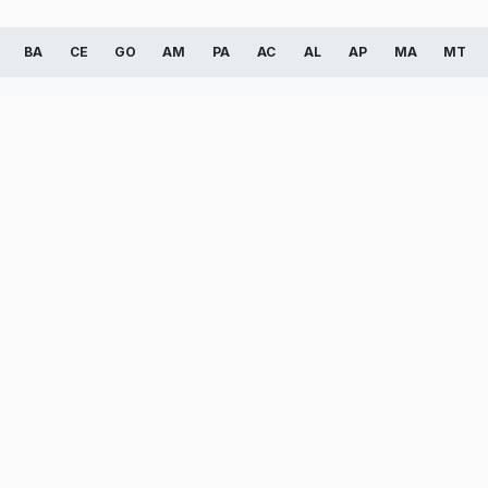
BA
CE
GO
AM
PA
AC
AL
AP
MA
MT
Maringá
Ponta Grossa
Casca
Guarapuava
Araucária
Toled
Apucarana
Pinhais
Almir
Umuarama
Cambé
Camp
Cianorte
Telêmaco Borba
Castr
Marechal Cândido Rondon
Ibiporã
Prude
Santo Antônio da Platina
Paiçandu
Corné
Guaratuba
Jacarezinho
Maria
Mandaguari
Jaguariaíva
Palot
Laranjeiras do Sul
Guaíra
Mand