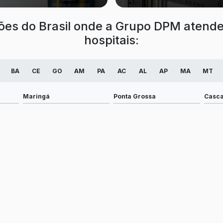
giões do Brasil onde a Grupo DPM atende
hospitais:
BA
CE
GO
AM
PA
AC
AL
AP
MA
MT
Maringá
Ponta Grossa
Casca
Guarapuava
Araucária
Toled
Apucarana
Pinhais
Almir
Umuarama
Cambé
Camp
Cianorte
Telêmaco Borba
Castr
Marechal Cândido Rondon
Ibiporã
Prude
Santo Antônio da Platina
Paiçandu
Corné
Guaratuba
Jacarezinho
Maria