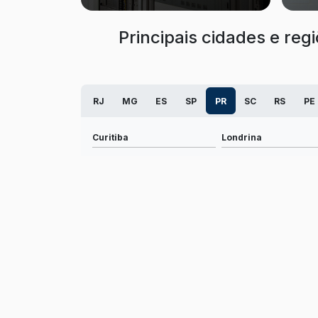
Principais cidades e re
RJ
MG
ES
SP
PR
SC
RS
PE
Curitiba
Londrina
Foz do Iguaçu
Colombo
Paranaguá
Campo Largo
Piraquara
Sarandi
Paranavaí
Pato Branco
Irati
União da Vitória
Campina Grande do Sul
Medianeira
Dois Vizinhos
São Mateus do Sul