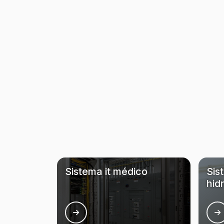
Sistema it médico
Sis
hid