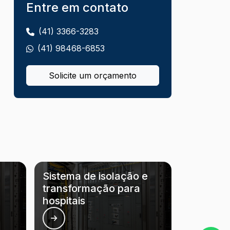
Entre em contato
Inspeção termográfica para prevenção
de falhas
(41) 3366-3283
(41) 98468-6853
Instaladora elétrica e hidráulica
Solicite um orçamento
Instaladoras hidráulicas e elétricas
Instalação de banco de capacitor
Instalação de nobreak industrial
Instalação de sistemas elétricos
Instalação de spda
Sistema de isolação e
transformação para
Instalação de ups para data center
hospitais
Instalação e adequação spda