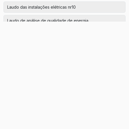
Laudo das instalações elétricas nr10
Laudo de análise de qualidade de energia
Laudo de aterramento
Laudo de aterramento de máquinas
Laudo de aterramento elétrico
Laudo de aterramento preço
Laudo de energia elétrica
Laudo de instalações elétricas nr10
Laudo de nr10
Laudo de qualidade de energia